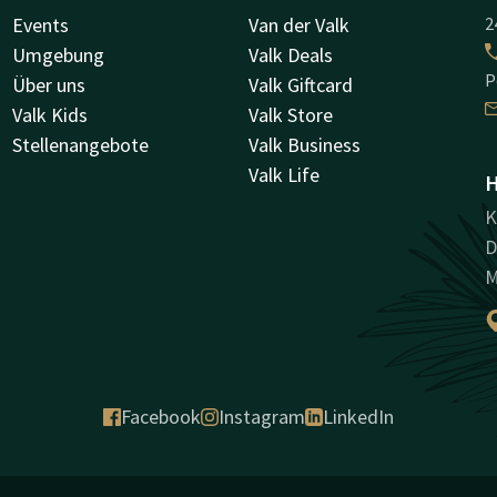
Events
Van der Valk
2
Umgebung
Valk Deals
P
Über uns
Valk Giftcard
Valk Kids
Valk Store
Stellenangebote
Valk Business
Valk Life
H
K
D
M
Facebook
Instagram
LinkedIn