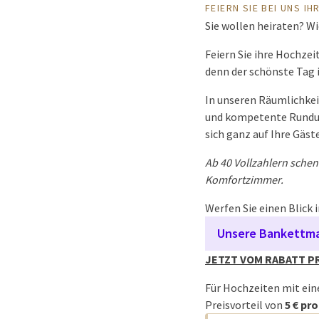
FEIERN SIE BEI UNS I
Sie wollen heiraten? W
Feiern Sie ihre Hochzei
denn der schönste Tag 
In unseren Räumlichkeit
und kompetente Rundum
sich ganz auf Ihre Gäst
Ab 40 Vollzahlern sche
Komfortzimmer.
Werfen Sie einen Blick 
Unsere Bankettm
JETZT VOM RABATT P
Für Hochzeiten mit ei
Preisvorteil von
5 € pr