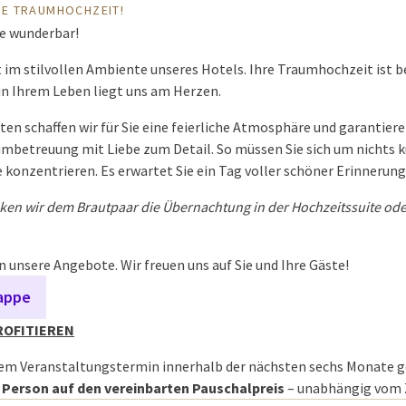
HRE TRAUMHOCHZEIT!
ie wunderbar!
t im stilvollen Ambiente unseres Hotels. Ihre Traumhochzeit ist b
in Ihrem Leben liegt uns am Herzen.
en schaffen wir für Sie eine feierliche Atmosphäre und garantiere
betreuung mit Liebe zum Detail. So müssen Sie sich um nichts
e konzentrieren. Es erwartet Sie ein Tag voller schöner Erinnerung
nken wir dem Brautpaar die Übernachtung in der Hochzeitssuite od
in unsere Angebote. Wir freuen uns auf Sie und Ihre Gäste!
appe
ROFITIEREN
nem Veranstaltungstermin innerhalb der nächsten sechs Monate g
o Person
auf den vereinbarten Pauschalpreis
– unabhängig vom Z