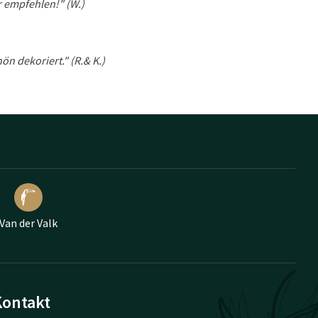
 empfehlen!" (W.)
ön dekoriert." (R.& K.)
Van der Valk
Kontakt