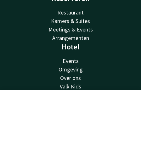
Restaurant
Kamers & Suites
Meetings & Events
Arrangementen
Hotel
Events
Omgeving
Over ons
Valk Kids
Vacatures
Van der Valk
Contact
Account
NL
Van der Valk
Boek nu
Valk Deals
Valk Giftcard