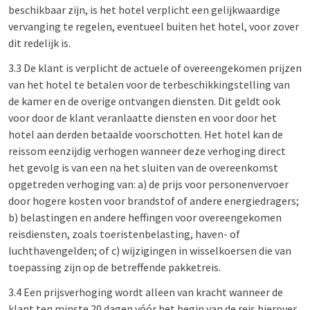
beschikbaar zijn, is het hotel verplicht een gelijkwaardige
vervanging te regelen, eventueel buiten het hotel, voor zover
dit redelijk is.
3.3 De klant is verplicht de actuele of overeengekomen prijzen
van het hotel te betalen voor de terbeschikkingstelling van
de kamer en de overige ontvangen diensten. Dit geldt ook
voor door de klant veranlaatte diensten en voor door het
hotel aan derden betaalde voorschotten. Het hotel kan de
reissom eenzijdig verhogen wanneer deze verhoging direct
het gevolg is van een na het sluiten van de overeenkomst
opgetreden verhoging van: a) de prijs voor personenvervoer
door hogere kosten voor brandstof of andere energiedragers;
b) belastingen en andere heffingen voor overeengekomen
reisdiensten, zoals toeristenbelasting, haven- of
luchthavengelden; of c) wijzigingen in wisselkoersen die van
toepassing zijn op de betreffende pakketreis.
3.4 Een prijsverhoging wordt alleen van kracht wanneer de
klant ten minste 20 dagen vóór het begin van de reis hierover